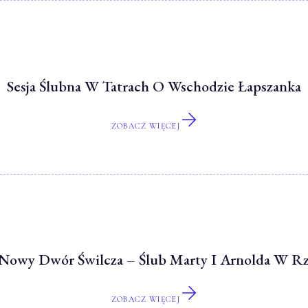
Sesja Ślubna W Tatrach O Wschodzie Łapszanka
ZOBACZ WIĘCEJ
Nowy Dwór Świlcza – Ślub Marty I Arnolda W R
ZOBACZ WIĘCEJ