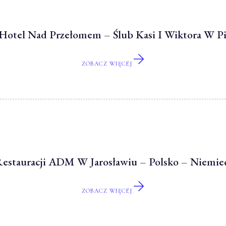
Hotel Nad Przełomem – Ślub Kasi I Wiktora W P
ZOBACZ WIĘCEJ
estauracji ADM W Jarosławiu – Polsko – Niemiec
ZOBACZ WIĘCEJ