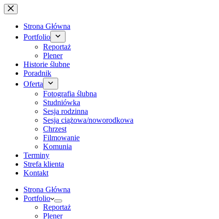
Przejdź
do
treści
Strona Główna
Portfolio
Reportaż
Plener
Historie ślubne
Poradnik
Oferta
Fotografia ślubna
Studniówka
Sesja rodzinna
Sesja ciążowa/noworodkowa
Chrzest
Filmowanie
Komunia
Terminy
Strefa klienta
Kontakt
Strona Główna
Portfolio
Reportaż
Plener