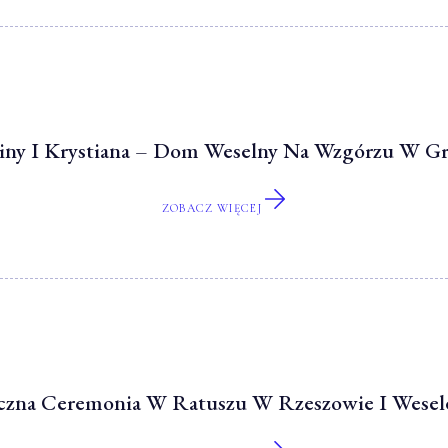
liny I Krystiana – Dom Weselny Na Wzgórzu W Gr
ZOBACZ WIĘCEJ
yczna Ceremonia W Ratuszu W Rzeszowie I Wesel