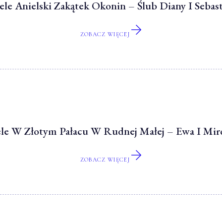
le Anielski Zakątek Okonin – Ślub Diany I Sebas
ZOBACZ WIĘCEJ
le W Złotym Pałacu W Rudnej Małej – Ewa I Mir
ZOBACZ WIĘCEJ